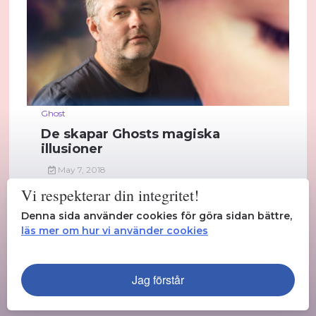
Ghost
De skapar Ghosts magiska
illusioner
May 7, 2018
Vi respekterar din integritet!
"Den älskade nittiotalsfilmen innehåller en
mängd specialeffekter"...
Denna sida använder cookies för göra sidan bättre,
läs mer om hur vi använder cookies
Läs mer
Jag förstår