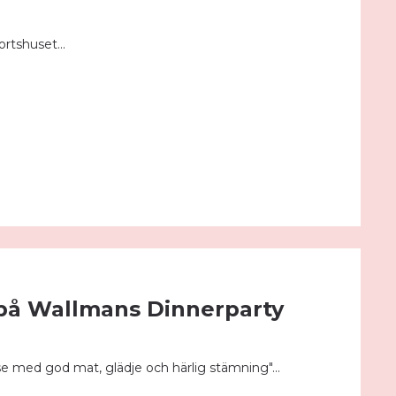
rtshuset...
 på Wallmans Dinnerparty
se med god mat, glädje och härlig stämning"...