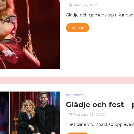
March 4, 2020
Glädje och gemenskap i Kungspo
Läs mer
Wallmans
Glädje och fest –
February 28, 2020
"Det blir en fullspäckad upplevel