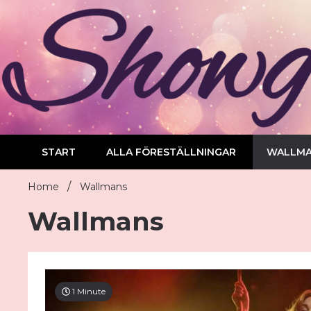
Skip
to
content
START
ALLA FÖRESTÄLLNINGAR
WALLM
Home
Wallmans
Wallmans
1 Minute