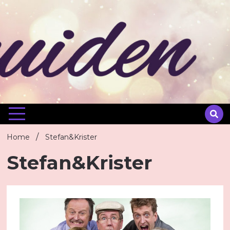
Skip
to
content
Home
Stefan&Krister
Stefan&Krister