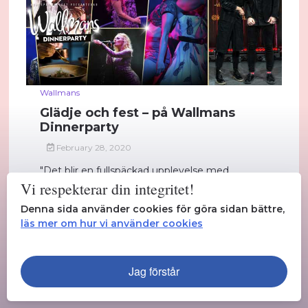
Wallmans
Glädje och fest – på Wallmans
Dinnerparty
February 28, 2020
"Det blir en fullspäckad upplevelse med
god mat, glädje och härlig stämning"...
Vi respekterar din integritet!
Denna sida använder cookies för göra sidan bättre,
Läs mer
läs mer om hur vi använder cookies
Jag förstår