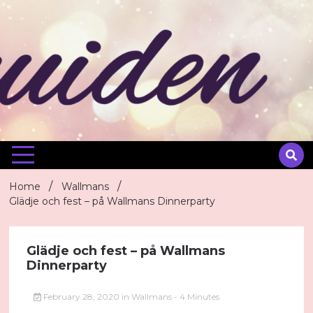
Skip
to
content
Home
Wallmans
Glädje och fest – på Wallmans Dinnerparty
Glädje och fest – på Wallmans
Dinnerparty
February 28, 2020
in
Wallmans
- 4 Minutes