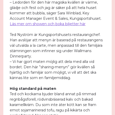
– Ledorden för den här magiska kvällen är värme,
glädje och fest och jag är säker på att hela huset
kommer att bubbla, säger Sara Winblad, Key
Account Manager Event & Sales, Kungsportshuset.
Läs mer om showen och boka biljetter här
Ted Nyström är Kungsportshusets restaurangchef.
Han avslöjar att menyn är baserad på restaurangens
väl utvalda a la carte, men anpassad till den familjära
stämningen som infinner sig under Wallmans
Dinnerparty.
– Vi har gjort maten möjlig att dela med alla vid
bordet. Den här ”sharing-menyn” gör kvällen så
hjärtlig och familjär som möjligt, vi vill att det ska
kännas lite som en familjemiddag.
Hög standard på maten
Ted och kockarna bjuder bland annat på rimmad
regnbågsforell, rödvinsbräserad kalv och bakad
karamellkräm. Du som inte äter kött kan se fram
emot sojamarinerad tofu, ragu på kikärta och