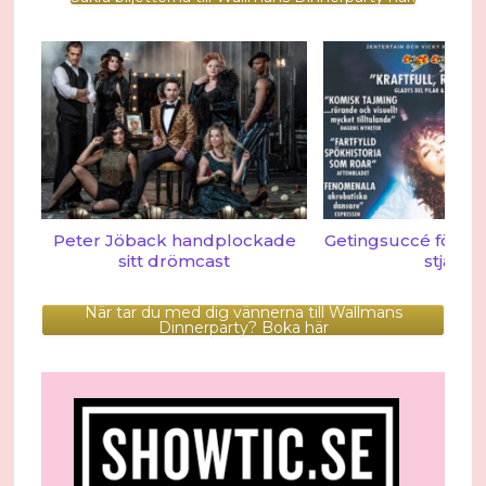
Peter Jöback handplockade
Getingsuccé för Gh
sitt drömcast
stjärno
När tar du med dig vännerna till Wallmans
Dinnerparty? Boka här