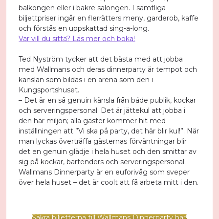
balkongen eller i bakre salongen. I samtliga
biljettpriser ingår en flerrätters meny, garderob, kaffe
och förstås en uppskattad sing-a-long.
Var vill du sitta? Läs mer och boka!
Ted Nyström tycker att det bästa med att jobba
med Wallmans och deras dinnerparty är tempot och
känslan som bildas i en arena som den i
Kungsportshuset.
– Det är en så genuin känsla från både publik, kockar
och serveringspersonal. Det är jättekul att jobba i
den här miljön; alla gäster kommer hit med
inställningen att ”Vi ska på party, det här blir kul!”. När
man lyckas överträffa gästernas förväntningar blir
det en genuin glädje i hela huset och den smittar av
sig på kockar, bartenders och serveringspersonal.
Wallmans Dinnerparty är en euforivåg som sveper
över hela huset – det är coolt att få arbeta mitt i den.
Säkra biljetterna till Wallmans Dinnerparty här!