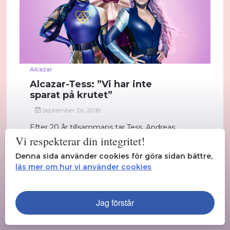
Alcazar
Alcazar-Tess: ”Vi har inte
sparat på krutet”
September 26, 2018
Efter 20 år tillsammans tar Tess, Andreas
och Lina farväl med en glittrig show i
Vi respekterar din integritet!
Göteborg...
Denna sida använder cookies för göra sidan bättre,
läs mer om hur vi använder cookies
Läs mer
Jag förstår