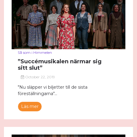
Så som i Himmelen
”Succémusikalen närmar sig
sitt slut”
October 22, 2019
"Nu släpper vi biljetter till de sista
föreställningarna"...
Läs mer