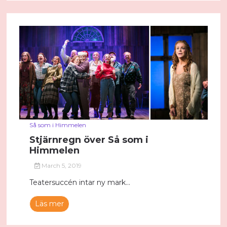
Så som i Himmelen
Stjärnregn över Så som i
Himmelen
March 5, 2019
Teatersuccén intar ny mark...
Läs mer